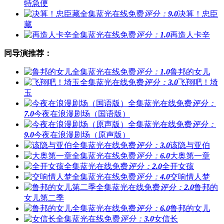
特急便
评分：
9.0
决算！忠臣
藏
评分：
1.0
再造人卡辛
同导演推荐：
评分：
1.0
鲁邦的女儿
评分：
3.0
飞翔吧！埼
玉
评分：
7.0
今夜在浪漫剧场（国语版）
评分：
9.0
今夜在浪漫剧场（原声版）
评分：
3.0
该隐与亚伯
评分：
6.0
大奥第一章
评分：
2.0
全开女孩
评分：
4.0
交响情人梦
评分：
2.0
鲁邦的
女儿第二季
评分：
6.0
鲁邦的女儿
评分：
3.0
女信长