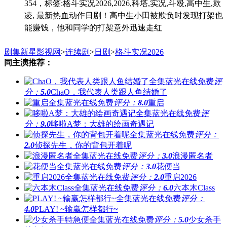
354，标签:格斗实况2026,2026,科塔,实况,斗殴,高中生,欺
凌, 最新热血动作日剧！高中生小田被欺负时发现打架也
能赚钱，他和同学的打架意外迅速走红
剧集新星影视网
>
连续剧
>
日剧
>
格斗实况2026
同主演推荐：
评
分：
5.0
ChaO，我代表人类跟人鱼结婚了
评分：
8.0
重启
评
分：
9.0
哆啦A梦：大雄的绘画奇遇记
评分：
2.0
侦探先生，你的背包开着呢
评分：
3.0
浪漫匿名者
评分：
3.0
花便当
评分：
2.0
重启2026
评分：
6.0
六本木Class
评分：
4.0
PLAY! ~输赢怎样都行~
评分：
5.0
少女杀手