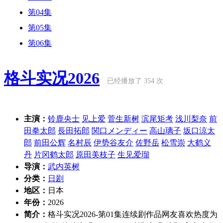
第04集
第05集
第06集
格斗实况2026
已经播放了 354 次
主演：
铃鹿央士
见上爱
菅生新树
滨尾矩考
浅川梨奈
前
田拳太郎
長田拓郎
関口メンディー
高山璃子
坂口涼太
郎
前田公辉
名村辰
伊势谷友介
佐野岳
松雪崇
大鹤义
丹
片冈鹤太郎
原田美枝子
生见爱瑠
导演：
武内英树
分类：
日剧
地区：
日本
年份：
2026
简介：
格斗实况2026-第01集连续剧作品网友喜欢热度为