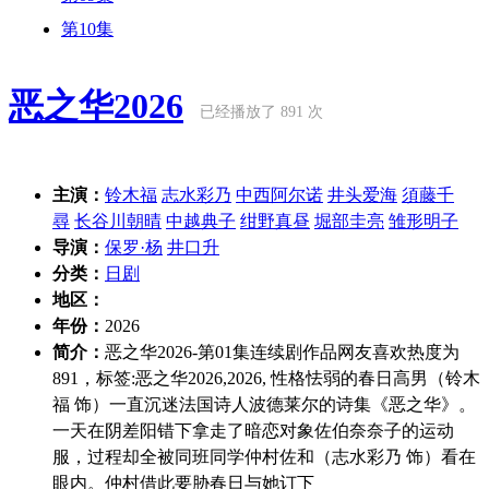
第10集
恶之华2026
已经播放了 891 次
主演：
铃木福
志水彩乃
中西阿尔诺
井头爱海
須藤千
尋
长谷川朝晴
中越典子
绀野真昼
堀部圭亮
雏形明子
导演：
保罗·杨
井口升
分类：
日剧
地区：
年份：
2026
简介：
恶之华2026-第01集连续剧作品网友喜欢热度为
891，标签:恶之华2026,2026, 性格怯弱的春日高男（铃木
福 饰）一直沉迷法国诗人波德莱尔的诗集《恶之华》。
一天在阴差阳错下拿走了暗恋对象佐伯奈奈子的运动
服，过程却全被同班同学仲村佐和（志水彩乃 饰）看在
眼内。仲村借此要胁春日与她订下