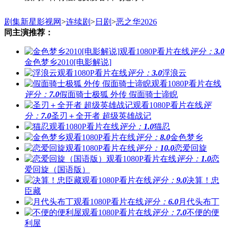
剧集新星影视网
>
连续剧
>
日剧
>
恶之华2026
同主演推荐：
评分：
3.0
金色梦乡2010[电影解说]
评分：
3.0
浮浪云
评分：
7.0
假面骑士极狐 外传 假面骑士谛睨
评
分：
7.0
圣刃＋全开者 超级英雄战记
评分：
1.0
猫忍
评分：
8.0
金色梦乡
评分：
10.0
恋爱回旋
评分：
1.0
恋
爱回旋（国语版）
评分：
9.0
决算！忠
臣藏
评分：
6.0
月代头布丁
评分：
7.0
不便的便
利屋