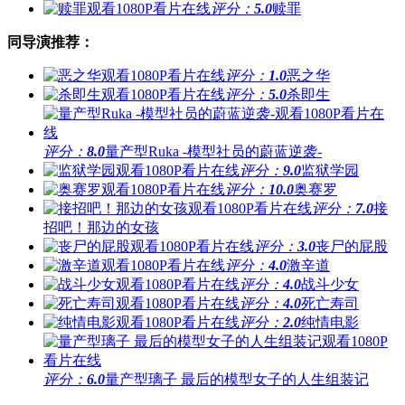
评分：
5.0
赎罪
同导演推荐：
评分：
1.0
恶之华
评分：
5.0
杀即生
评分：
8.0
量产型Ruka -模型社员的蔚蓝逆袭-
评分：
9.0
监狱学园
评分：
10.0
奥赛罗
评分：
7.0
接
招吧！那边的女孩
评分：
3.0
丧尸的屁股
评分：
4.0
激辛道
评分：
4.0
战斗少女
评分：
4.0
死亡寿司
评分：
2.0
纯情电影
评分：
6.0
量产型璃子 最后的模型女子的人生组装记